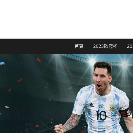
跳
至
主
要
內
容
首頁
2023歐冠杯
2