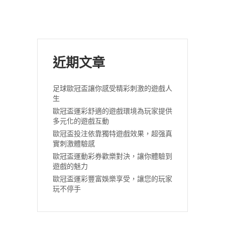
近期文章
足球歐冠盃讓你感受精彩刺激的遊戲人
生
歐冠盃運彩舒適的遊戲環境為玩家提供
多元化的遊戲互動
歐冠盃投注依靠獨特遊戲效果，超强真
實刺激體驗感
歐冠盃運動彩券歡樂對決，讓你體驗到
遊戲的魅力
歐冠盃運彩豐富娛樂享受，讓您的玩家
玩不停手