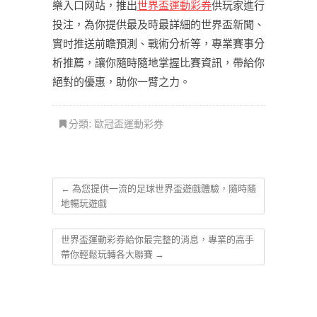
樂入口网站，推出
世界盃運動彩券
供玩家進行
投注，為你提供最及時最詳細的世界盃新聞、
實时推送前瞻預測、戰術分析等，專業賽事分
析推薦，讓你隨時隨地掌握比賽資訊，帶給你
絕對的優惠，助你一臂之力。
分類:
歐冠盃運動彩券
←
為您提供一流的足球世界盃遊戲體驗，隨時隨
地暢玩遊戲
世界盃運動彩券給你最完整的消息，專業的高手
帶你輕鬆玩轉各大聯賽
→