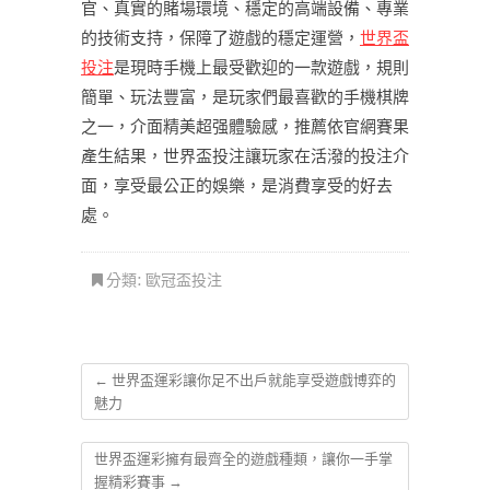
官、真實的賭場環境、穩定的高端設備、專業
的技術支持，保障了遊戲的穩定運營，
世界盃
投注
是現時手機上最受歡迎的一款遊戲，規則
簡單、玩法豐富，是玩家們最喜歡的手機棋牌
之一，介面精美超强體驗感，推薦依官網賽果
產生結果，世界盃投注讓玩家在活潑的投注介
面，享受最公正的娛樂，是消費享受的好去
處。
分類:
歐冠盃投注
←
世界盃運彩讓你足不出戶就能享受遊戲博弈的
魅力
世界盃運彩擁有最齊全的遊戲種類，讓你一手掌
握精彩賽事
→