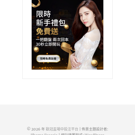
© 2026 年
歐冠盃場中投注平台
| 佈景主題設計者: