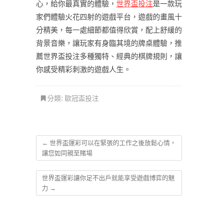
心，給你最真實的體驗，
世界盃投注
是一款玩
家們體驗火花四射的遊戲平台，遊戲的畫風十
分精美，每一處細節都值得欣賞，配上舒緩的
背景音樂，讓玩家有身臨其境的牌桌體驗，推
薦世界盃投注多種獨特、經典的棋牌規則，讓
你感受精彩刺激的遊戲人生。
分類:
歐冠盃投注
←
世界盃運彩可以在緊張的工作之後放鬆心情，
讓您如同親至賭場
世界盃運彩讓你足不出戶就能享受遊戲博弈的魅
力
→